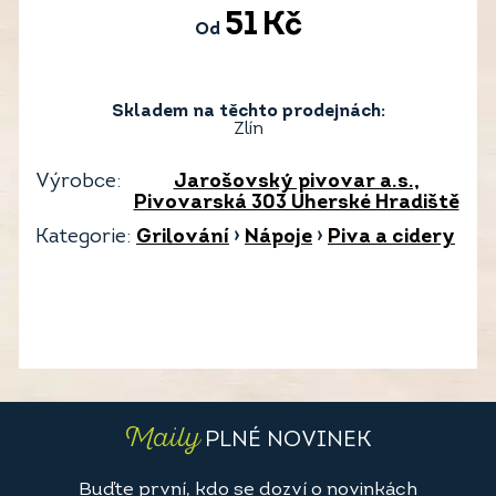
51
Kč
Od
Skladem na těchto prodejnách:
Zlín
Výrobce:
Jarošovský pivovar a.s.,
Pivovarská 303 Uherské Hradiště
Kategorie:
Grilování
›
Nápoje
›
Piva a cidery
Maily
PLNÉ NOVINEK
Buďte první, kdo se dozví o novinkách