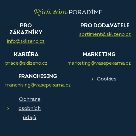
Rádi vám
PORADÍME
PRO
PRO DODAVATELE
ZÁKAZNÍKY
sortiment@sklizeno.cz
info@sklizeno.cz
KARIÉRA
MARKETING
prace@sklizeno.cz
marketing@vasepekarna.cz
FRANCHISING
Cookies
franchising@vasepekarna.cz
Ochrana
osobních
údajů