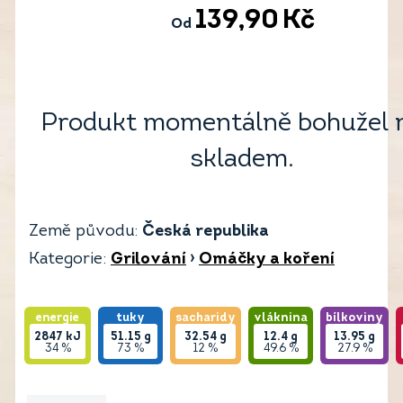
139,90
Kč
Od
Produkt momentálně bohužel 
skladem.
Země původu:
Česká republika
Kategorie:
Grilování
›
Omáčky a koření
energie
tuky
sacharidy
vláknina
bílkoviny
2847
kJ
51.15
g
32.54
g
12.4
g
13.95
g
34 %
73 %
12 %
49.6 %
27.9 %