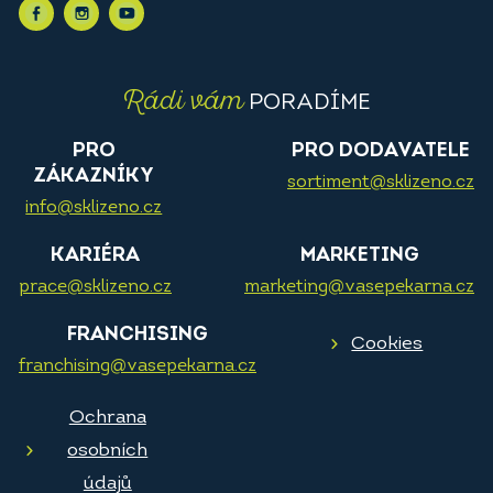
Rádi vám
PORADÍME
PRO
PRO DODAVATELE
ZÁKAZNÍKY
sortiment@sklizeno.cz
info@sklizeno.cz
KARIÉRA
MARKETING
prace@sklizeno.cz
marketing@vasepekarna.cz
FRANCHISING
Cookies
franchising@vasepekarna.cz
Ochrana
osobních
údajů