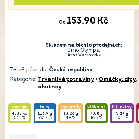
153,90
Kč
Od
Skladem na těchto prodejnách:
Brno Olympia
Brno Vaňkovka
Země původu:
Česká republika
Kategorie:
Trvanlivé potraviny
›
Omáčky, dipy,
chutney
energie
tuky
sacharidy
vláknina
bílkoviny
4531
kJ
113.9
g
13.26
g
4.08
g
5.27
g
54.1 %
162.7 %
4.9 %
16.3 %
10.5 %