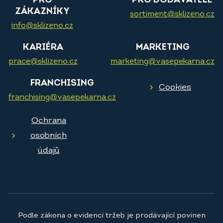
PRO
PRO DODAVATELE
ZÁKAZNÍKY
sortiment@sklizeno.cz
info@sklizeno.cz
KARIÉRA
MARKETING
prace@sklizeno.cz
marketing@vasepekarna.cz
FRANCHISING
Cookies
franchising@vasepekarna.cz
Ochrana
osobních
údajů
Podle zákona o evidenci tržeb je prodávající povinen