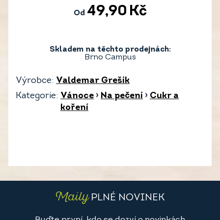
49,90
Kč
Od
Skladem na těchto prodejnách:
Brno Campus
Výrobce:
Valdemar Grešík
Kategorie:
Vánoce
›
Na pečení
›
Cukr a
koření
Maily
PLNÉ NOVINEK
Buďte první, kdo se dozví o novinkách