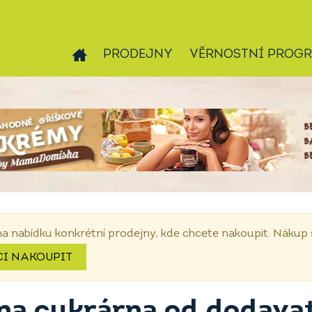
PRODEJNY
VĚRNOSTNÍ PROG
na nabídku konkrétní prodejny, kde chcete nakoupit. Náku
CI NAKOUPIT
na cukrárna od dodava