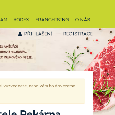
RAM
KODEX
FRANCHISING
O NÁS
PŘIHLÁŠENÍ
REGISTRACE
p si vyzvednete, nebo vám ho dovezeme
tele Pekárna