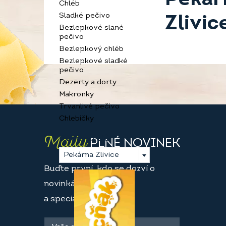
Chléb
Sladké pečivo
Zlivic
Bezlepkové slané
pečivo
Bezlepkový chléb
Bezlepkové sladké
pečivo
Dezerty a dorty
Makronky
Trvanlivé pečivo
Chlebíčky
Maily
Dodavatelé
PLNÉ NOVINEK
Pekárna Zlivice
Buďte první, kdo se dozví o
novinkách
a speciálních akcích.