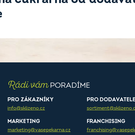
e
Rádi vám
PORADÍME
PRO ZÁKAZNÍKY
PRO DODAVATEL
info@sklizeno.cz
sortiment@sklizeno.
MARKETING
FRANCHISING
marketing@vasepekarna.cz
franchising@vasepek