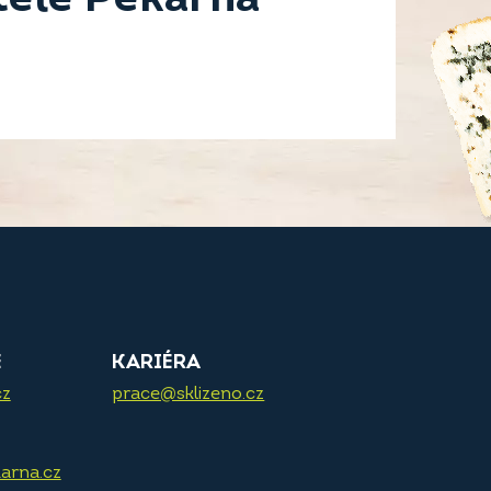
E
KARIÉRA
cz
prace@sklizeno.cz
arna.cz