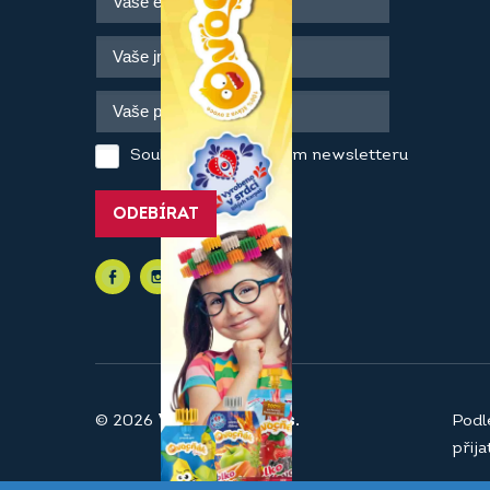
Souhlasím se zasíláním newsletteru
ODEBÍRAT
© 2026
Vaše pekárna a.s.
Podl
přij