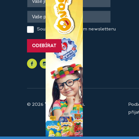
Souhlasím se zasíláním newsletteru
ODEBÍRAT
© 2026
Vaše pekárna a.s.
Podl
přij