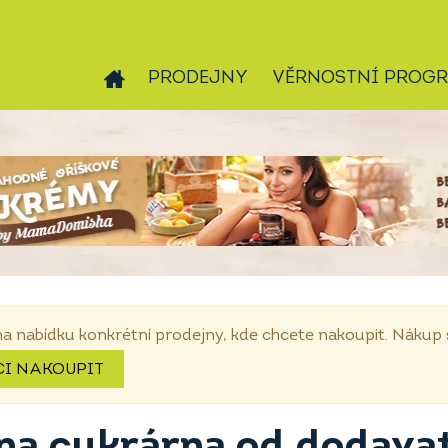
PRODEJNY
VĚRNOSTNÍ PROG
na nabídku konkrétní prodejny, kde chcete nakoupit. Náku
CI NAKOUPIT
na cukrárna od dodavat