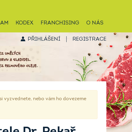
RAM
KODEX
FRANCHISING
O NÁS
PŘIHLÁŠENÍ
REGISTRACE
p si vyzvednete, nebo vám ho dovezeme
ele Dr. Pekař