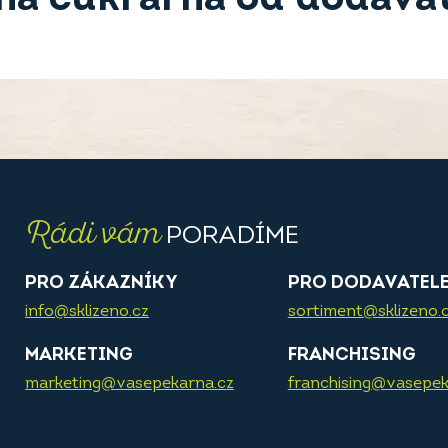
Rádi vám
PORADÍME
PRO ZÁKAZNÍKY
PRO DODAVATEL
info@sklizeno.cz
sortiment@sklizeno.
MARKETING
FRANCHISING
marketing@vasepekarna.cz
franchising@vasepek