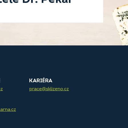
E
KARIÉRA
cz
prace@sklizeno.cz
arna.cz