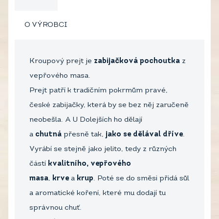
O VÝROBCI
Kroupový prejt je
zabijačková pochoutka
z
vepřového masa.
Prejt patří k tradičním pokrmům pravé,
české zabijačky, která by se bez něj zaručeně
neobešla. A U Dolejších ho dělají
a
chutná
přesně tak,
jako se dělával dříve
.
Vyrábí se stejně jako jelito, tedy z různých
částí
kvalitního, vepřového
masa
,
krve
a
krup
. Poté se do směsi přidá sůl
a aromatické koření, které mu dodají tu
správnou chuť.