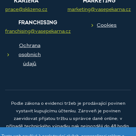
KARIÉRA
MARKETING
prace@sklizeno.cz
marketing@vasepekarna.cz
FRANCHISING
Cookies
franchising@vasepekarna.cz
Ochrana
osobních
údajů
Podle zákona o evidenci tržeb je prodávající povinen
vystavit kupujícímu účtenku. Zároveň je povinen
zaevidovat přijatou tržbu u správce daně online; v
případě technického výpadku pak nejpozději do 48 hodin.