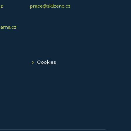
cz
prace@sklizeno.cz
arna.cz
Cookies