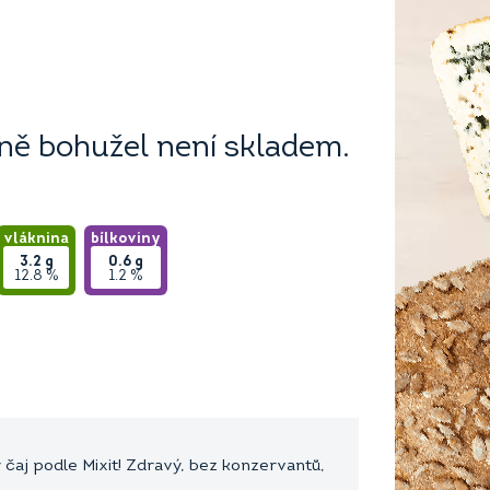
ě bohužel není skladem.
vláknina
bílkoviny
3.2
g
0.6
g
12.8 %
1.2 %
čaj podle Mixit! Zdravý, bez konzervantů,