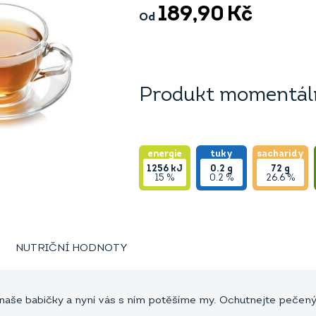
189,90
Kč
Od
Produkt momentáln
energie
tuky
sacharidy
1256
kJ
0.2
g
72
g
15 %
0.2 %
26.6 %
NUTRIČNÍ HODNOTY
 naše babičky a nyní vás s ním potěšíme my. Ochutnejte pečený 