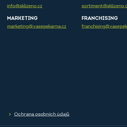
info@sklizeno.cz
sortiment@sklizeno.
MARKETING
FRANCHISING
marketing@vasepekarna.cz
franchising@vasepek
Ochrana osobních údajů