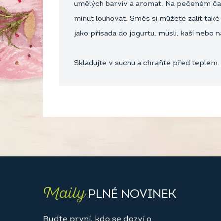
umělých barviv a aromat. Na pečeném čaji 
minut louhovat. Směs si můžete zalít tak
jako přísada do jogurtu, müsli, kaší nebo
Skladujte v suchu a chraňte před teplem
Maily
PLNÉ NOVINEK
Buďte první, kdo se dozví o