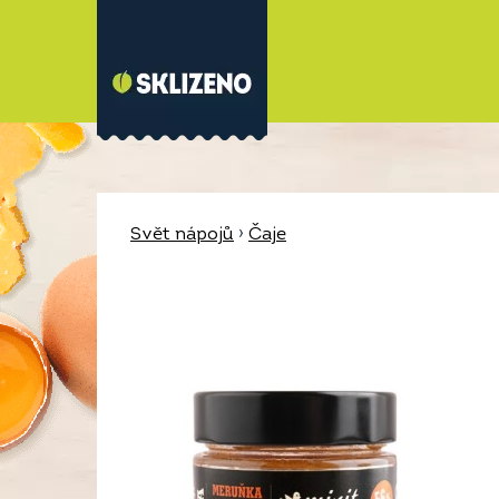
Svět nápojů
›
Čaje