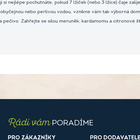
si nejlépe pochutnáte, pokud 7 lžiček (nebo 3 lžíce) čaje zali
é obyčejnou nebo perlivou vodou, vznikne vám tak výborná domá
 na pečivo. Zahřejte se silou meruněk, kardamomu a citronové š
.
Rádi vám
PORADÍME
PRO ZÁKAZNÍKY
PRO DODAVATEL