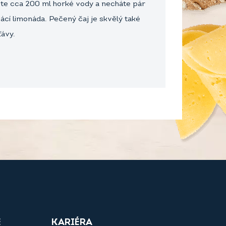
jete cca 200 ml horké vody a necháte pár
cí limonáda. Pečený čaj je skvělý také
ťávy.
E
KARIÉRA