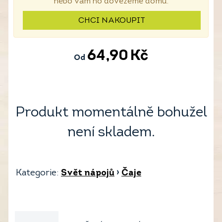
nebo vám ho dovezeme domů.
CHCI NAKOUPIT
64,90
Kč
Od
Produkt momentálně bohužel
není skladem.
Kategorie:
Svět nápojů
›
Čaje