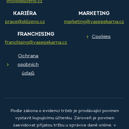
info@sklizeno.cz
KARIÉRA
MARKETING
prace@sklizeno.cz
marketing@vasepekarna.cz
FRANCHISING
Cookies
franchising@vasepekarna.cz
Ochrana
osobních
údajů
Podle zákona o evidenci tržeb je prodávající povinen
vystavit kupujícímu účtenku. Zároveň je povinen
zaevidovat přijatou tržbu u správce daně online; v