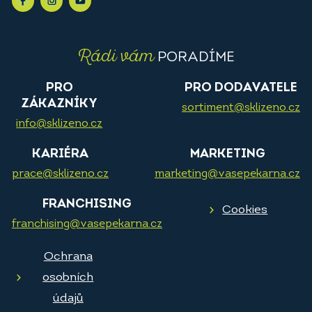
Rádi vám
PORADÍME
PRO
PRO DODAVATELE
ZÁKAZNÍKY
sortiment@sklizeno.cz
info@sklizeno.cz
KARIÉRA
MARKETING
prace@sklizeno.cz
marketing@vasepekarna.cz
FRANCHISING
Cookies
franchising@vasepekarna.cz
Ochrana
osobních
údajů