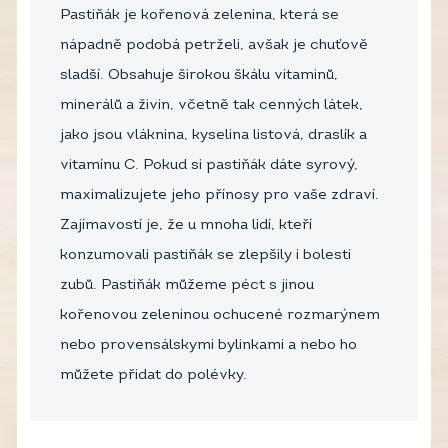
Pastiňák je kořenová zelenina, která se
nápadně podobá petrželi, avšak je chuťově
sladší. Obsahuje širokou škálu vitaminů,
minerálů a živin, včetně tak cenných látek,
jako jsou vláknina, kyselina listová, draslík a
vitamínu C. Pokud si pastiňák dáte syrový,
maximalizujete jeho přínosy pro vaše zdraví.
Zajímavostí je, že u mnoha lidí, kteří
konzumovali pastiňák se zlepšily i bolesti
zubů. Pastiňák můžeme péct s jinou
kořenovou zeleninou ochucené rozmarýnem
nebo provensálskymi bylinkami a nebo ho
můžete přidat do polévky.