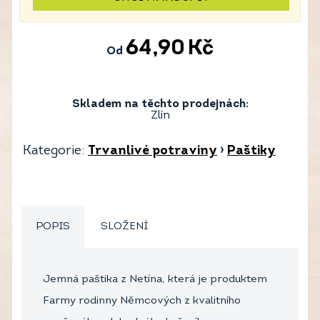
64,90
Kč
Od
Skladem na těchto prodejnách:
Zlín
Kategorie:
Trvanlivé potraviny
›
Paštiky
POPIS
SLOŽENÍ
Jemná paštika z Netína, která je produktem
Farmy rodinny Němcových z kvalitního