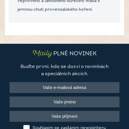
vepřového a lahodného kuřecího masa s
jemnou chutí provensalského koření.
Maily
PLNÉ NOVINEK
Buďte první, kdo se dozví o novinkách
a speciálních akcích.
Souhlasím se zasíláním newsletteru