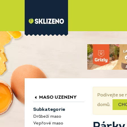
Podívejte se 
MASO UZENINY
domů.
CH
Subkategorie
Drůbeží maso
Párky
Vepřové maso