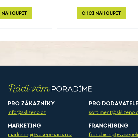
 NAKOUPIT
CHCI NAKOUPIT
Rádi vám
PORADÍME
PRO ZÁKAZNÍKY
PRO DODAVATEL
info@sklizeno.cz
sortiment@sklizeno.
MARKETING
FRANCHISING
marketing@vasepekarna.cz
franchising@vasepek