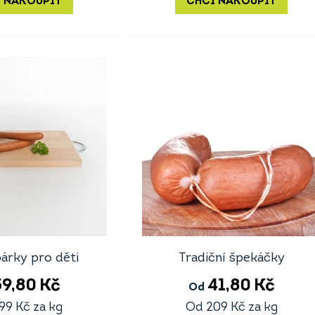
 NAKOUPIT
CHCI NAKOUPIT
párky pro děti
Tradiční špekáčky
59,80
Kč
41,80
Kč
Od
99
Kč
za kg
Od
209
Kč
za kg