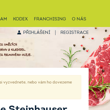
RAM
KODEX
FRANCHISING
O NÁS
PŘIHLÁŠENÍ
REGISTRACE
p si vyzvednete, nebo vám ho dovezeme
le Steinhauser