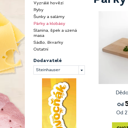
Vyzrálé hovězí
Ryby
Šunky a salámy
Párky a klobásy
Slanina, špek a uzená
masa
Sádlo, škvarky
Ostatní
Dodavatelé
Steinhauser
Dědo
Od
Od
2