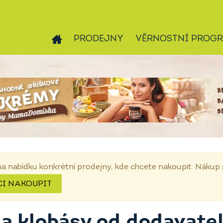
PRODEJNY
VĚRNOSTNÍ PROG
na nabídku konkrétní prodejny, kde chcete nakoupit. Náku
CI NAKOUPIT
 a klobásy od dodavate