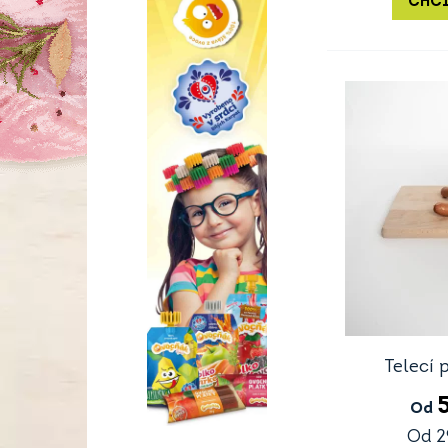
CHCI
Telecí 
Od
Od
2