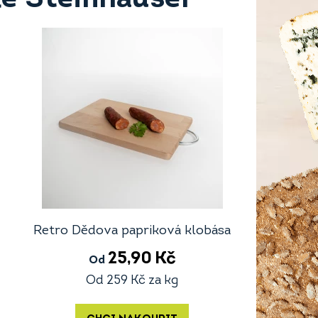
Retro Dědova papriková klobása
25,90
Kč
Od
Od
259
Kč
za kg