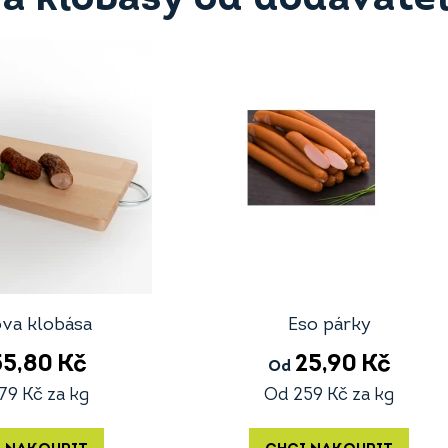
va klobása
Eso párky
55,80
Kč
25,90
Kč
Od
79
Kč
za kg
Od
259
Kč
za kg