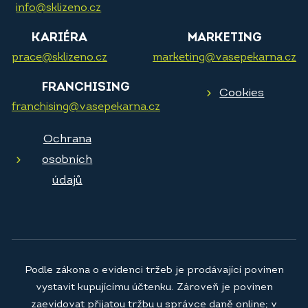
info@sklizeno.cz
KARIÉRA
MARKETING
prace@sklizeno.cz
marketing@vasepekarna.cz
FRANCHISING
Cookies
franchising@vasepekarna.cz
Ochrana
osobních
údajů
Podle zákona o evidenci tržeb je prodávající povinen
vystavit kupujícímu účtenku. Zároveň je povinen
zaevidovat přijatou tržbu u správce daně online; v