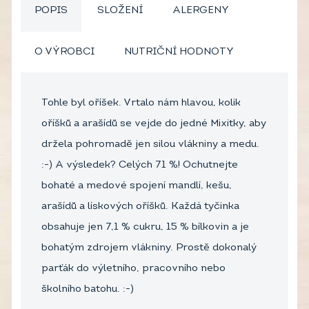
POPIS
SLOŽENÍ
ALERGENY
O VÝROBCI
NUTRIČNÍ HODNOTY
Tohle byl oříšek. Vrtalo nám hlavou, kolik
oříšků a arašídů se vejde do jedné Mixitky, aby
držela pohromadě jen silou vlákniny a medu.
:-) A výsledek? Celých 71 %! Ochutnejte
bohaté a medové spojení mandlí, kešu,
arašídů a lískových oříšků. Každá tyčinka
obsahuje jen 7,1 % cukru, 15 % bílkovin a je
bohatým zdrojem vlákniny. Prostě dokonalý
parťák do výletního, pracovního nebo
školního batohu. :-)