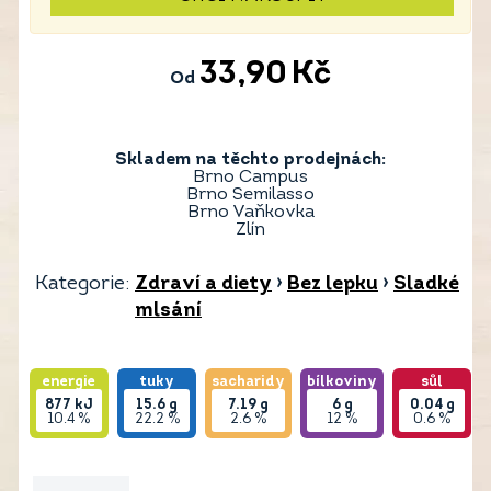
33,90
Kč
Od
Skladem na těchto prodejnách:
Brno Campus
Brno Semilasso
Brno Vaňkovka
Zlín
Kategorie:
Zdraví a diety
›
Bez lepku
›
Sladké
mlsání
energie
tuky
sacharidy
bílkoviny
sůl
877
kJ
15.6
g
7.19
g
6
g
0.04
g
10.4 %
22.2 %
2.6 %
12 %
0.6 %