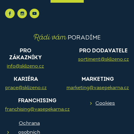
Rádi vám
PORADÍME
PRO
PRO DODAVATELE
ZÁKAZNÍKY
sortiment@sklizeno.cz
info@sklizeno.cz
KARIÉRA
MARKETING
prace@sklizeno.cz
marketing@vasepekarna.cz
FRANCHISING
Cookies
franchising@vasepekarna.cz
Ochrana
osobních