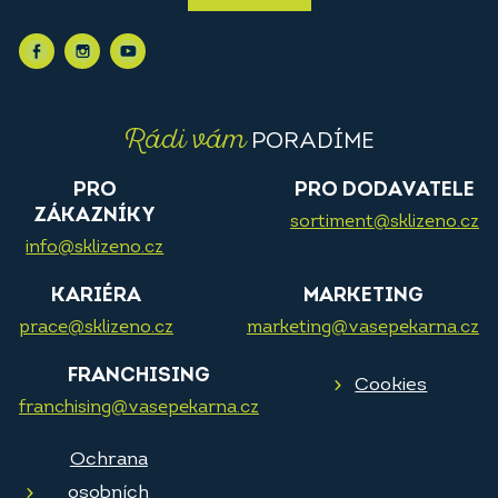
Rádi vám
PORADÍME
PRO
PRO DODAVATELE
ZÁKAZNÍKY
sortiment@sklizeno.cz
info@sklizeno.cz
KARIÉRA
MARKETING
prace@sklizeno.cz
marketing@vasepekarna.cz
FRANCHISING
Cookies
franchising@vasepekarna.cz
Ochrana
osobních