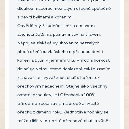
žaludeční likér nejen na Slovácku. Vyrábí se
dlouhou macerací nezralých ořechů společně
s devíti bylinami a kořením.
Osvědčený žaludeční likér s obsahem
alkoholu 35% má pozitivní vliv na trávení.
Nápoj se získává vyluhováním nezralých
plodů ořešáku vlašského s přísadou devíti
koření a bylin v jemném lihu. Přírodní hořkost
dolaďuje velmi jemné doslazení, takže zráním
získává likér vyváženou chuť s kořenito-
ořechovým nádechem. Stejně jako všechny
ostatní produkty, je i Ořechovka 100%
přírodní a zcela závisí na úrodě a kvalitě
ořechů z daného roku. Jednotlivé ročníky se
můžou lišit v intenzitě ořechové chuti a vůně.