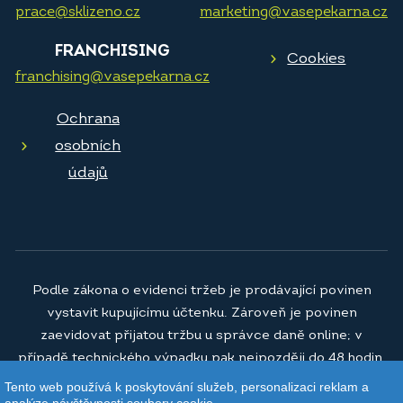
prace@sklizeno.cz
marketing@vasepekarna.cz
FRANCHISING
Cookies
franchising@vasepekarna.cz
Ochrana
osobních
údajů
Podle zákona o evidenci tržeb je prodávající povinen
vystavit kupujícímu účtenku. Zároveň je povinen
zaevidovat přijatou tržbu u správce daně online; v
případě technického výpadku pak nejpozději do 48 hodin.
Tento web používá k poskytování služeb, personalizaci reklam a
© 2026
Vaše pekárna a.s.