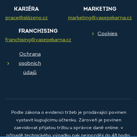
KARIÉRA
MARKETING
prace@sklizeno.cz
marketing@vasepekarna.cz
FRANCHISING
Cookies
franchising@vasepekarna.cz
Ochrana
osobních
údajů
Podle zákona o evidenci tržeb je prodávající povinen
vystavit kupujícímu účtenku. Zároveň je povinen
zaevidovat přijatou tržbu u správce daně online; v
případě technického výpadku pak nejpozději do 48 hodin.