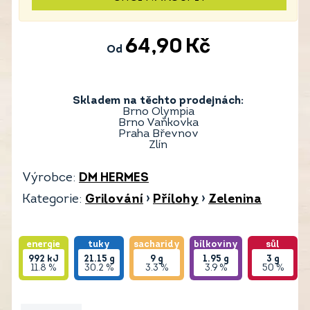
64,90
Kč
Od
Skladem na těchto prodejnách:
Brno Olympia
Brno Vaňkovka
Praha Břevnov
Zlín
Výrobce:
DM HERMES
Kategorie:
Grilování
›
Přílohy
›
Zelenina
energie
tuky
sacharidy
bílkoviny
sůl
992
kJ
21.15
g
9
g
1.95
g
3
g
11.8 %
30.2 %
3.3 %
3.9 %
50 %