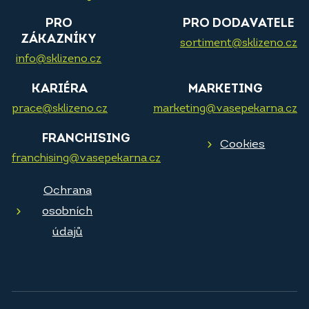
PRO
PRO DODAVATELE
ZÁKAZNÍKY
sortiment@sklizeno.cz
info@sklizeno.cz
KARIÉRA
MARKETING
prace@sklizeno.cz
marketing@vasepekarna.cz
FRANCHISING
Cookies
franchising@vasepekarna.cz
Ochrana
osobních
údajů