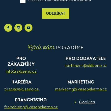
Souhlasím se zasíláním newsletteru
ODEBÍRAT
Rádi vám
PORADÍME
PRO
PRO DODAVATELE
ZÁKAZNÍKY
sortiment@sklizeno.cz
info@sklizeno.cz
KARIÉRA
MARKETING
prace@sklizeno.cz
marketing@vasepekarna.cz
FRANCHISING
Cookies
franchising@vasepekarna.cz