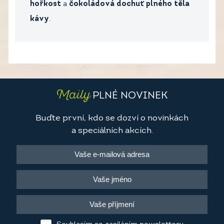
hořkost
a
čokoládová dochuť plného těla
kávy
.
Maily
PLNÉ NOVINEK
Buďte první, kdo se dozví o novinkách
a speciálních akcích.