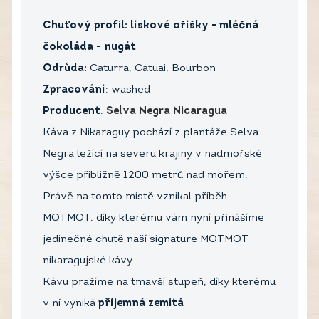
Chuťový profil: lískové oříšky - mléčná
čokoláda - nugát
Odrůda:
Caturra, Catuai, Bourbon
Zpracování
: washed
Producent
:
Selva Negra Nicaragua
Káva z Nikaraguy pochází z plantáže Selva
Negra ležící na severu krajiny v nadmořské
výšce přibližně 1200 metrů nad mořem.
Právě na tomto místě vznikal příběh
MOTMOT, díky kterému vám nyní přinášíme
jedinečné chutě naší signature MOTMOT
nikaragujské kávy.
Kávu pražíme na tmavší stupeň, díky kterému
v ní vyniká
příjemná zemitá