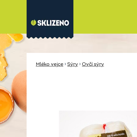
Mléko vejce
›
Sýry
›
Ovčí sýry