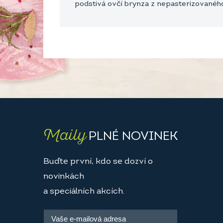
podstivá ovčí brynza z nepasterizovanéh
Maily
PLNÉ NOVINEK
Buďte první, kdo se dozví o
novinkách
a speciálních akcích.