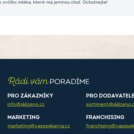
o ovčího mléka, které má jemnou chuť. Ochutnejte!
Rádi vám
PORADÍME
PRO ZÁKAZNÍKY
PRO DODAVATEL
info@sklizeno.cz
sortiment@sklizeno.
MARKETING
FRANCHISING
marketing@vasepekarna.cz
franchising@vasepek