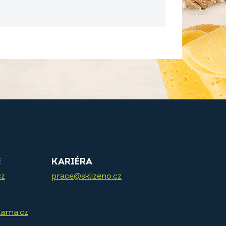
E
KARIÉRA
cz
prace@sklizeno.cz
arna.cz