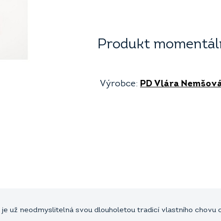
Produkt momentáln
Výrobce:
PD Vlára Nemšov
e už neodmyslitelná svou dlouholetou tradicí vlastního chovu 