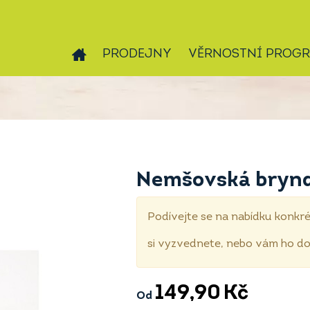
PRODEJNY
VĚRNOSTNÍ PROG
Nemšovská brynd
Podívejte se na nabídku konkré
si vyzvednete, nebo vám ho 
149,90
Kč
Od