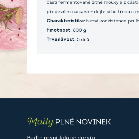
části fermentované žitné mouky a z části 
především naslano – dejte si ho třeba s 
Charakteristika:
hutná konzistence pružná
Hmotnost:
800 g
Trvanlivost:
5 dnů
Maily
PLNÉ NOVINEK
Buďte první, kdo se dozví o