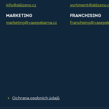
info@sklizeno.cz
sortiment@sklizeno.
MARKETING
FRANCHISING
marketing@vasepekarna.cz
franchising@vasepek
Ochrana osobních údajů