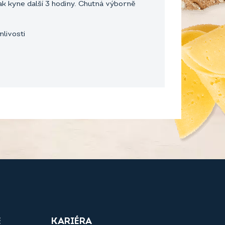
ak kyne další 3 hodiny. Chutná výborně
livosti
E
KARIÉRA