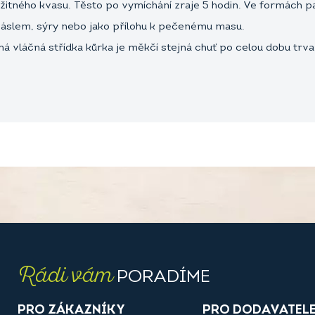
žitného kvasu. Těsto po vymíchání zraje 5 hodin. Ve formách p
máslem, sýry nebo jako přílohu k pečenému masu.
 vláčná střídka kůrka je měkčí stejná chuť po celou dobu trvan
Rádi vám
PORADÍME
PRO ZÁKAZNÍKY
PRO DODAVATEL