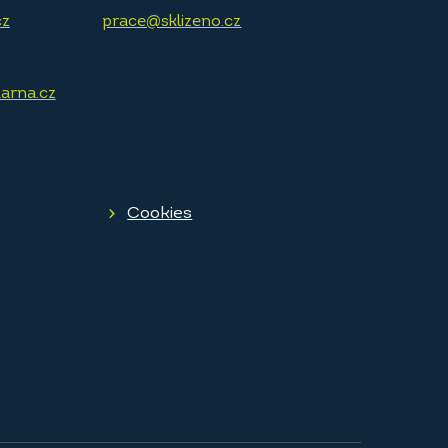
cz
prace@sklizeno.cz
arna.cz
Cookies