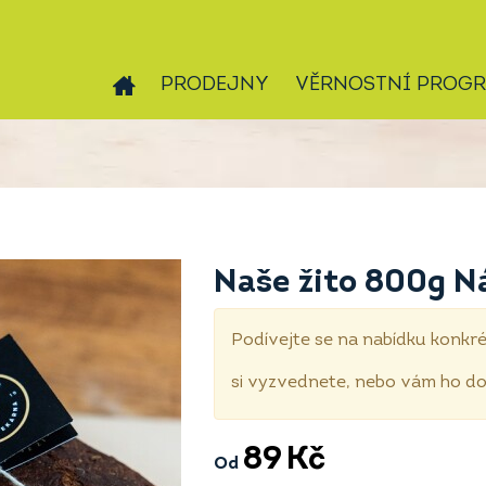
PRODEJNY
VĚRNOSTNÍ PROG
Naše žito 800g N
Podívejte se na nabídku konkré
si vyzvednete, nebo vám ho 
89
Kč
Od