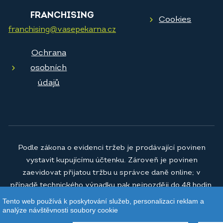
FRANCHISING
Cookies
franchising@vasepekarna.cz
Ochrana
osobních
údajů
Podle zákona o evidenci tržeb je prodávající povinen
vystavit kupujícímu účtenku. Zároveň je povinen
zaevidovat přijatou tržbu u správce daně online; v
případě technického výpadku pak nejpozději do 48 hodin.
Tento web používá k poskytování služeb, personalizaci reklam a
© 2026
Vaše pekárna a.s.
analýze návštěvnosti soubory cookie