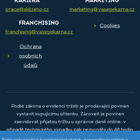
KARIÉRA
MARKETING
prace@sklizeno.cz
marketing@vasepekarna.cz
FRANCHISING
Cookies
franchising@vasepekarna.cz
Ochrana
osobních
údajů
Podle zákona o evidenci tržeb je prodávající povinen
vystavit kupujícímu účtenku. Zároveň je povinen
zaevidovat přijatou tržbu u správce daně online; v
případě technického výpadku pak nejpozději do 48 hodin.
Tento web používá k poskytování služeb, personalizaci reklam a