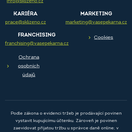
info@sklizeno.cz
KARIÉRA
MARKETING
prace@sklizeno.cz
marketing@vasepekarna.cz
FRANCHISING
Cookies
franchising@vasepekarna.cz
Ochrana
osobních
údajů
Podle zákona o evidenci tržeb je prodávající povinen
vystavit kupujícímu účtenku. Zároveň je povinen
zaevidovat přijatou tržbu u správce daně online; v