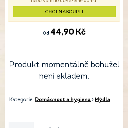
nebo vám ho dovezeme domů.
CHCI NAKOUPIT
44,90
Kč
Od
Produkt momentálně bohužel
není skladem.
Kategorie:
Domácnost a hygiena
›
Mýdla