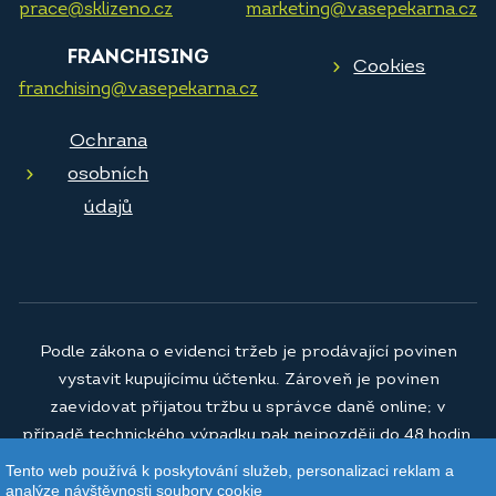
prace@sklizeno.cz
marketing@vasepekarna.cz
FRANCHISING
Cookies
franchising@vasepekarna.cz
Ochrana
osobních
údajů
Podle zákona o evidenci tržeb je prodávající povinen
vystavit kupujícímu účtenku. Zároveň je povinen
zaevidovat přijatou tržbu u správce daně online; v
případě technického výpadku pak nejpozději do 48 hodin.
Tento web používá k poskytování služeb, personalizaci reklam a
© 2026
Vaše pekárna a.s.
analýze návštěvnosti soubory cookie