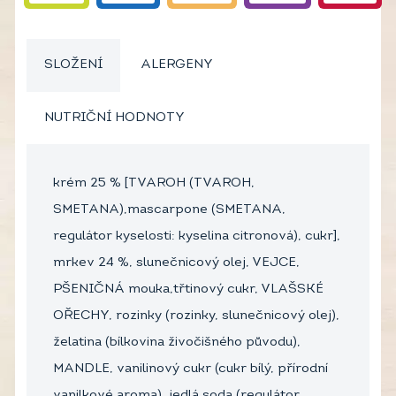
SLOŽENÍ
ALERGENY
NUTRIČNÍ HODNOTY
krém 25 % [TVAROH (TVAROH,
SMETANA),mascarpone (SMETANA,
regulátor kyselosti: kyselina citronová), cukr],
mrkev 24 %, slunečnicový olej, VEJCE,
PŠENIČNÁ mouka,třtinový cukr, VLAŠSKÉ
OŘECHY, rozinky (rozinky, slunečnicový olej),
želatina (bílkovina živočišného původu),
MANDLE, vanilinový cukr (cukr bílý, přírodní
vanilkové aroma), jedlá soda (regulátor