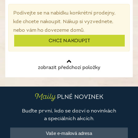
Podívejte se na nabídku konkrétní prodejny,
kde chcete nakoupit. Nákup si vyzvednete,
nebo vám ho dovezeme domů.
CHCI NAKOUPIT
zobrazit předchozí položky
Maily
PLNÉ NOVINEK
Buďte první, kdo se dozví o novinkách
a speciálních akcích.