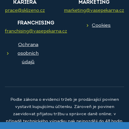
KARIÉRA
MARKETING
prace@sklizeno.cz
marketing@vasepekarna.cz
FRANCHISING
Cookies
franchising@vasepekarna.cz
Ochrana
osobních
údajů
Podle zákona o evidenci tržeb je prodávající povinen
vystavit kupujícímu účtenku. Zároveň je povinen
zaevidovat přijatou tržbu u správce daně online; v
případě technického výpadku pak nejpozději do 48 hodin.