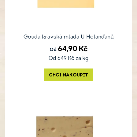
Gouda kravská mladá U Holanďanů
64,90
Kč
Od
Od
649
Kč
za kg
CHCI NAKOUPIT