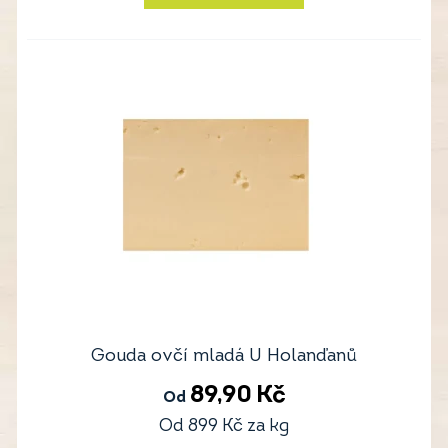
Gouda ovčí mladá U Holanďanů
89,90
Kč
Od
Od
899
Kč
za kg