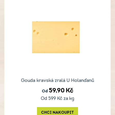
Gouda kravská zralá U Holanďanů
59,90
Kč
Od
Od
599
Kč
za kg
CHCI NAKOUPIT