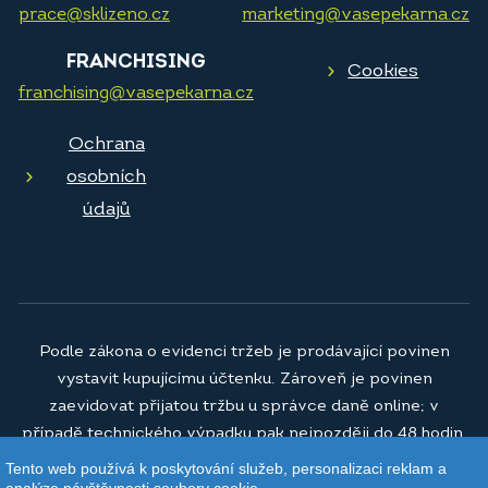
prace@sklizeno.cz
marketing@vasepekarna.cz
FRANCHISING
Cookies
franchising@vasepekarna.cz
Ochrana
osobních
údajů
Podle zákona o evidenci tržeb je prodávající povinen
vystavit kupujícímu účtenku. Zároveň je povinen
zaevidovat přijatou tržbu u správce daně online; v
případě technického výpadku pak nejpozději do 48 hodin.
Tento web používá k poskytování služeb, personalizaci reklam a
© 2026
Vaše pekárna a.s.