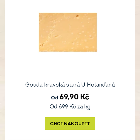
Gouda kravská stará U Holanďanů
69,90
Kč
Od
Od
699
Kč
za kg
CHCI NAKOUPIT