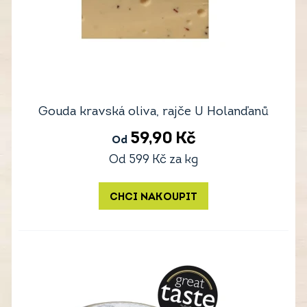
Gouda kravská oliva, rajče U Holanďanů
59,90
Kč
Od
Od
599
Kč
za kg
CHCI NAKOUPIT