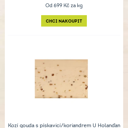
Od
699
Kč
za kg
CHCI NAKOUPIT
Kozí gouda s pískavicí/koriandrem U Holanďan