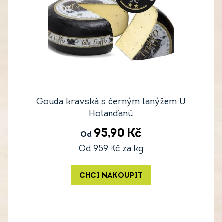
Gouda kravská s černým lanýžem U
Holanďanů
95,90
Kč
Od
Od
959
Kč
za kg
CHCI NAKOUPIT