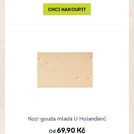
CHCI NAKOUPIT
Kozí gouda mladá U Holanďanů
69,90
Kč
Od