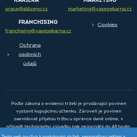
KARIÉRA
MARKETING
prace@sklizeno.cz
marketing@vasepekarna.cz
FRANCHISING
Cookies
franchising@vasepekarna.cz
Ochrana
osobních
údajů
Podle zákona o evidenci tržeb je prodávající povinen
vystavit kupujícímu účtenku. Zároveň je povinen
zaevidovat přijatou tržbu u správce daně online; v
případě technického výpadku pak nejpozději do 48 hodin.
Tento web používá k poskytování služeb, personalizaci reklam a
© 2026
Vaše pekárna a.s.