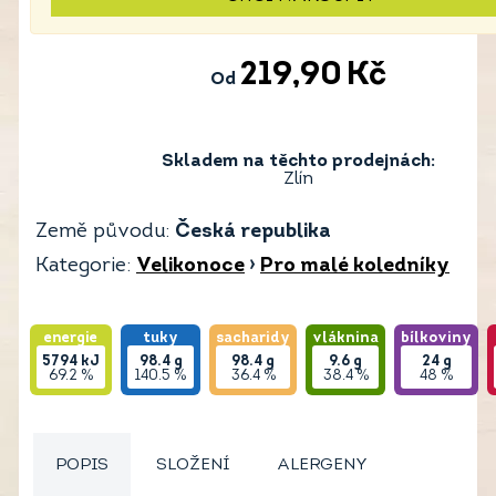
219,90
Kč
Od
Skladem na těchto prodejnách:
Zlín
Země původu:
Česká republika
Kategorie:
Velikonoce
›
Pro malé koledníky
energie
tuky
sacharidy
vláknina
bílkoviny
5794
kJ
98.4
g
98.4
g
9.6
g
24
g
69.2 %
140.5 %
36.4 %
38.4 %
48 %
POPIS
SLOŽENÍ
ALERGENY