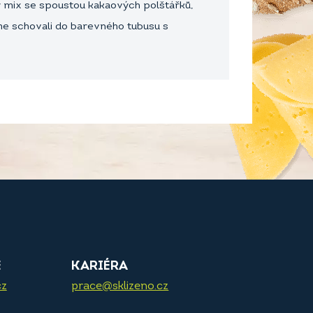
ý mix se spoustou kakaových polštářků,
me schovali do barevného tubusu s
E
KARIÉRA
cz
prace@sklizeno.cz