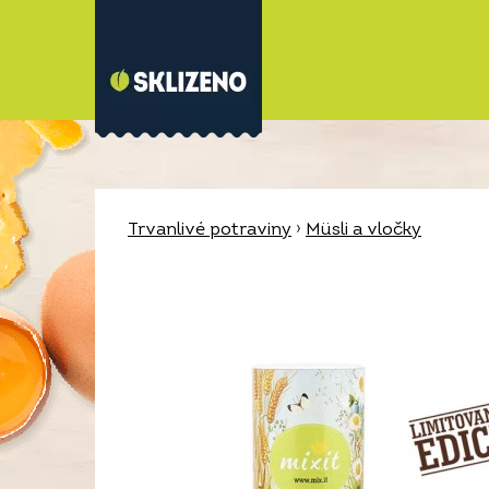
Trvanlivé potraviny
›
Müsli a vločky