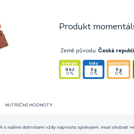
Produkt momentáln
Země původu:
Česká republ
energie
tuky
sacharidy
0
kJ
0
g
0
g
0 %
0 %
0 %
NUTRIČNÍ HODNOTY
i s našimi dobrotami vždy naprosto spokojení, musí chutnat 