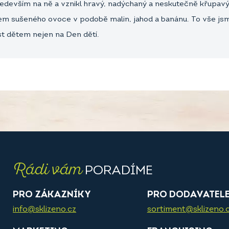
především na ně a vznikl hravý, nadýchaný a neskutečně křupav
zem sušeného ovoce v podobě malin, jahod a banánu. To vše js
st dětem nejen na Den dětí.
Rádi vám
PORADÍME
PRO ZÁKAZNÍKY
PRO DODAVATEL
info@sklizeno.cz
sortiment@sklizeno.