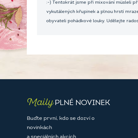
:-) Tentokrát jsme při mixování müsleli 
vykutálených křupinek a plnou hrstí mra
obyvateli pohádkové louky. Udělejte rado
Maily
PLNÉ NOVINEK
Buďte první, kdo se dozví o
novinkách
a speciálních akcích.