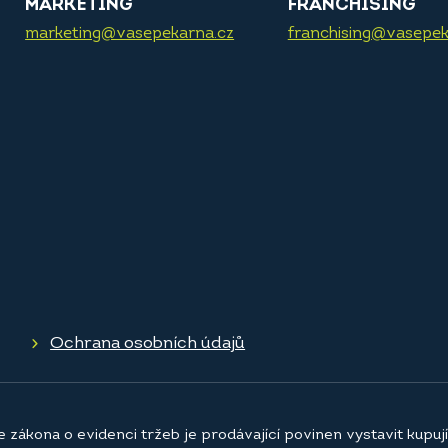
MARKETING
FRANCHISING
marketing@vasepekarna.cz
franchising@vasepek
Ochrana osobních údajů
e zákona o evidenci tržeb je prodávající povinen vystavit kupu