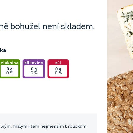
ě bohužel není skladem.
ika
vláknina
bílkoviny
sůl
0
g
0
g
0
g
0 %
0 %
0 %
velkým, malým i těm nejmenším broučkům.