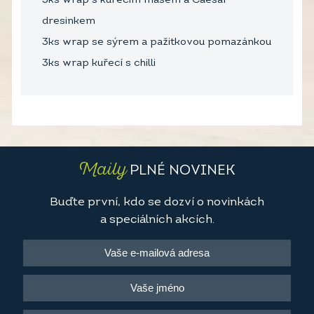
3ks wrap s kuřecím masem a Caesar
dresinkem
3ks wrap se sýrem a pažitkovou pomazánkou
3ks wrap kuřecí s chilli
Maily
PLNÉ NOVINEK
Buďte první, kdo se dozví o novinkách
a speciálních akcích.