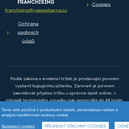
FRANCHISING
Cookies
franchising@vasepekarna.cz
Ochrana
osobních
údajů
Podle zákona o evidenci tržeb je prodávající povinen
vystavit kupujícímu účtenku. Zároveň je povinen
zaevidovat přijatou tržbu u správce daně online; v
případě technického výpadku pak nejpozději do 48 hodin.
Tento web používá k poskytování služeb, personalizaci reklam a
© 2026
Vaše pekárna a.s.
analýze návštěvnosti soubory cookie
Nastavení cookies
PŘIJMOUT VŠECHNY COOKIES
ODMÍ