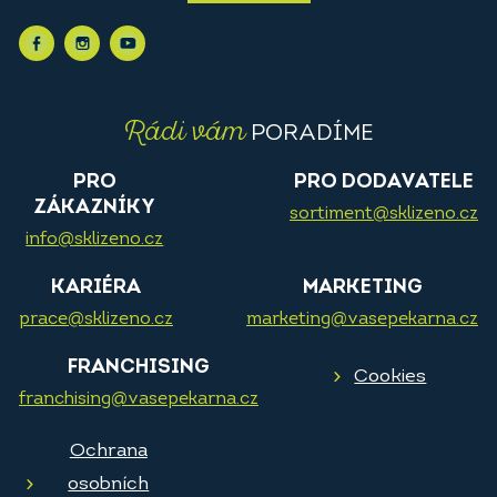
Rádi vám
PORADÍME
PRO
PRO DODAVATELE
ZÁKAZNÍKY
sortiment@sklizeno.cz
info@sklizeno.cz
KARIÉRA
MARKETING
prace@sklizeno.cz
marketing@vasepekarna.cz
FRANCHISING
Cookies
franchising@vasepekarna.cz
Ochrana
osobních