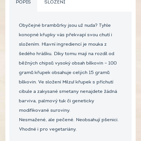
POPIS
SLOŽENÍ
Obyčejné brambůrky jsou už nuda? Tyhle
konopné křupky vás překvapí svou chutí i
složením. Hlavní ingrediencí je mouka z
šedého hrášku. Díky tomu mají na rozdíl od
běžných chipsů vysoký obsah bílkovin – 100
gramů křupek obsahuje celých 15 gramů
bílkovin. Ve složení Milzu! křupek s příchutí
cibule a zakysané smetany nenajdete žádná
barviva, palmový tuk či geneticky
modifikované suroviny.
Nesmažené, ale pečené. Neobsahují pšenici.
Vhodné i pro vegetariány.