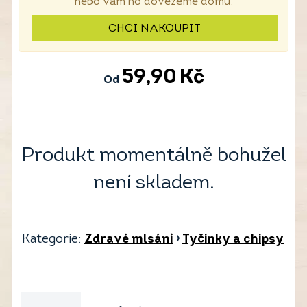
nebo vám ho dovezeme domů.
CHCI NAKOUPIT
59,90
Kč
Od
Produkt momentálně bohužel
není skladem.
Kategorie:
Zdravé mlsání
›
Tyčinky a chipsy