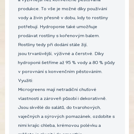
a výživnější než konvenčně pěstovaná
produkce. To vše je možné díky používání
vody a živin přesně v dobu, kdy to rostliny
potřebují. Hydroponie také umožňuje
prodávat rostliny s kořenovým balem.
Rostliny tedy při dodání stále žijí,
jsou trvanlivější, výživné a čerstvé. Díky
hydroponii šetříme až 95 % vody a 80 % půdy
v porovnání s konvenčním pěstováním.
Využití:
Microgreens mají netradiční chuťové
vlastnosti a zároveň působí i dekorativně.
Jsou skvělé do salátů, do tvarohových,
vaječných a sýrových pomazánek, ozdobíte s
nimi krajíc chleba, krémovou polévku a