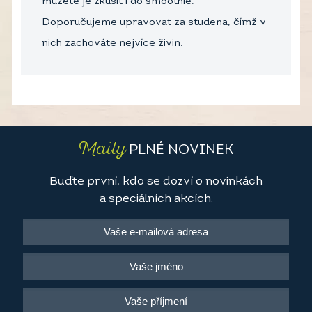
můžete je zkusit i do smoothie.
Doporučujeme upravovat za studena, čímž v
nich zachováte nejvíce živin.
Maily
PLNÉ NOVINEK
Buďte první, kdo se dozví o novinkách
a speciálních akcích.