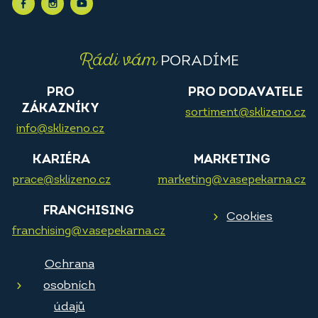
Rádi vám
PORADÍME
PRO
PRO DODAVATELE
ZÁKAZNÍKY
sortiment@sklizeno.cz
info@sklizeno.cz
KARIÉRA
MARKETING
prace@sklizeno.cz
marketing@vasepekarna.cz
FRANCHISING
Cookies
franchising@vasepekarna.cz
Ochrana
osobních
údajů