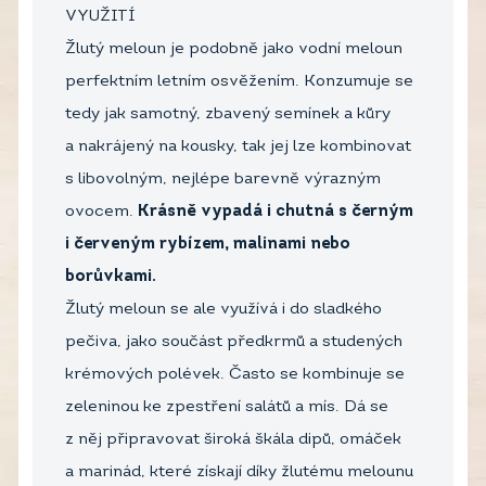
VYUŽITÍ
Žlutý meloun je podobně jako vodní meloun
perfektním letním osvěžením. Konzumuje se
tedy jak samotný, zbavený semínek a kůry
a nakrájený na kousky, tak jej lze kombinovat
s libovolným, nejlépe barevně výrazným
ovocem.
Krásně vypadá i chutná s černým
i červeným rybízem, malinami nebo
borůvkami.
Žlutý meloun se ale využívá i do sladkého
pečiva, jako součást předkrmů a studených
krémových polévek. Často se kombinuje se
zeleninou ke zpestření salátů a mís. Dá se
z něj připravovat široká škála dipů, omáček
a marinád, které získají díky žlutému melounu