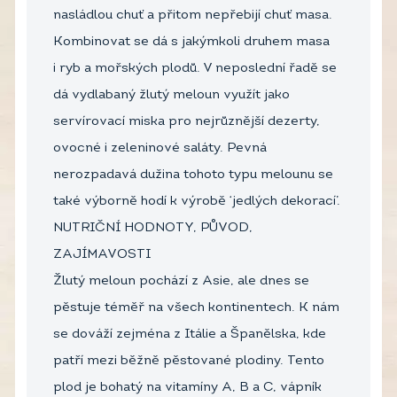
nasládlou chuť a přitom nepřebijí chuť masa.
Kombinovat se dá s jakýmkoli druhem masa
i ryb a mořských plodů. V neposlední řadě se
dá vydlabaný žlutý meloun využít jako
servírovací miska pro nejrůznější dezerty,
ovocné i zeleninové saláty. Pevná
nerozpadavá dužina tohoto typu melounu se
také výborně hodí k výrobě ‘jedlých dekorací’.
NUTRIČNÍ HODNOTY, PŮVOD,
ZAJÍMAVOSTI
Žlutý meloun pochází z Asie, ale dnes se
pěstuje téměř na všech kontinentech. K nám
se dováží zejména z Itálie a Španělska, kde
patří mezi běžně pěstované plodiny. Tento
plod je bohatý na vitamíny A, B a C, vápník