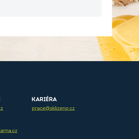
E
KARIÉRA
cz
prace@sklizeno.cz
arna.cz