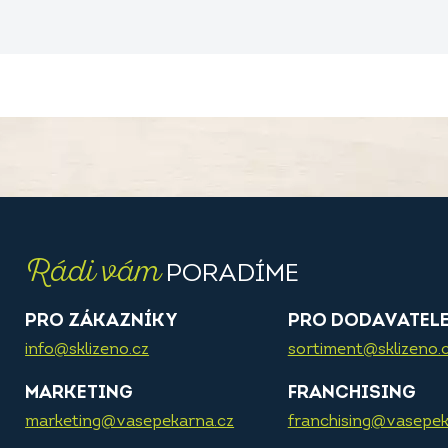
Rádi vám
PORADÍME
PRO ZÁKAZNÍKY
PRO DODAVATEL
info@sklizeno.cz
sortiment@sklizeno.
MARKETING
FRANCHISING
marketing@vasepekarna.cz
franchising@vasepek