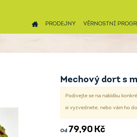
PRODEJNY
VĚRNOSTNÍ PROG
Mechový dort s 
Podívejte se na nabídku konkré
si vyzvednete, nebo vám ho 
79,90
Kč
Od