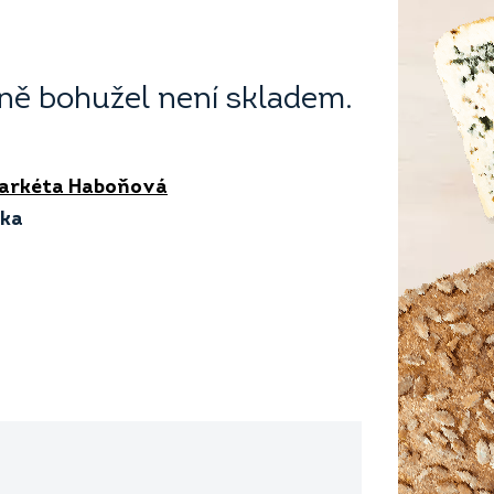
ě bohužel není skladem.
Markéta Haboňová
ika