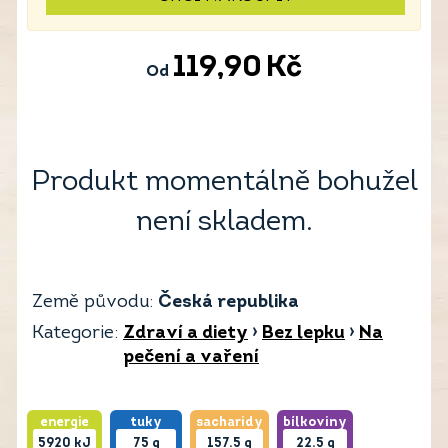
119,90
Kč
Od
Produkt momentálně bohužel
není skladem.
Země původu:
Česká republika
Kategorie:
Zdraví a diety
›
Bez lepku
›
Na
pečení a vaření
energie
tuky
sacharidy
bílkoviny
5920
kJ
75
g
157.5
g
22.5
g