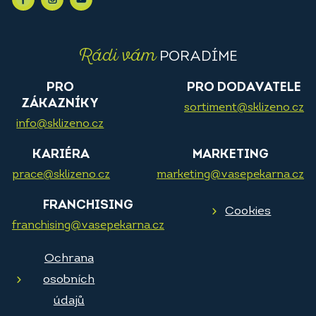
Rádi vám
PORADÍME
PRO
PRO DODAVATELE
ZÁKAZNÍKY
sortiment@sklizeno.cz
info@sklizeno.cz
KARIÉRA
MARKETING
prace@sklizeno.cz
marketing@vasepekarna.cz
FRANCHISING
Cookies
franchising@vasepekarna.cz
Ochrana
osobních
údajů