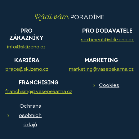
Rádi vám
PORADÍME
PRO
PRO DODAVATELE
ZÁKAZNÍKY
sortiment@sklizeno.cz
info@sklizeno.cz
KARIÉRA
MARKETING
prace@sklizeno.cz
marketing@vasepekarna.cz
FRANCHISING
Cookies
franchising@vasepekarna.cz
Ochrana
osobních
údajů