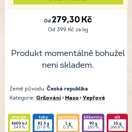
279,30
Kč
Od
Od
399
Kč
za kg
Produkt momentálně bohužel
není skladem.
Země původu:
Česká republika
Kategorie:
Grilování
›
Maso
›
Vepřové
energie
tuky
sacharidy
bílkoviny
sůl
4600
kJ
82.5
g
1
g
90
g
10
g
54.9 %
117.8 %
0.3 %
180 %
166.6 %