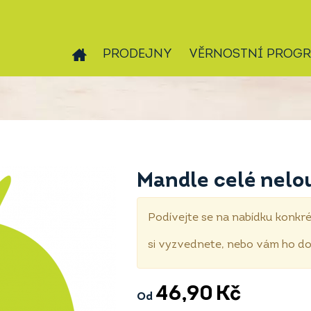
PRODEJNY
VĚRNOSTNÍ PROG
Mandle celé nelo
Podívejte se na nabídku konkré
si vyzvednete, nebo vám ho 
46,90
Kč
Od