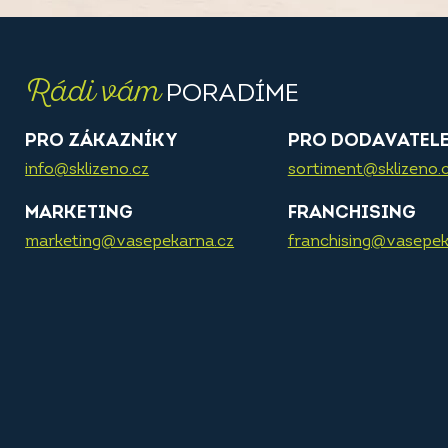
Rádi vám
PORADÍME
PRO ZÁKAZNÍKY
PRO DODAVATEL
info@sklizeno.cz
sortiment@sklizeno.
MARKETING
FRANCHISING
marketing@vasepekarna.cz
franchising@vasepek