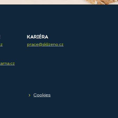
E
KARIÉRA
cz
prace@sklizeno.cz
arna.cz
Cookies