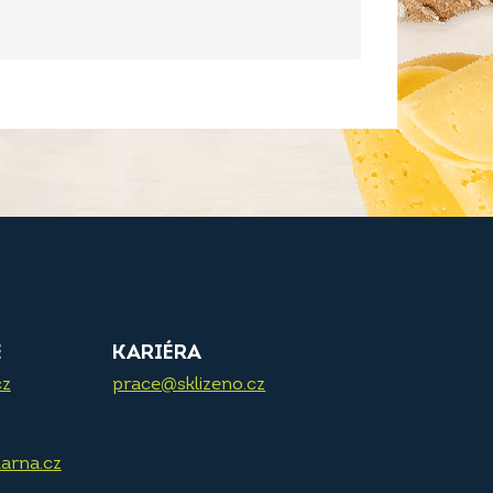
E
KARIÉRA
cz
prace@sklizeno.cz
arna.cz