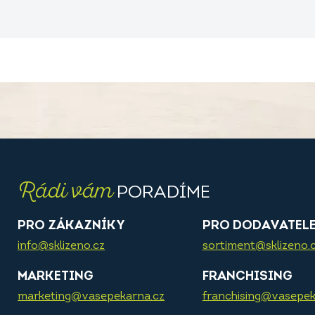
Rádi vám
PORADÍME
PRO ZÁKAZNÍKY
PRO DODAVATEL
info@sklizeno.cz
sortiment@sklizeno.
MARKETING
FRANCHISING
marketing@vasepekarna.cz
franchising@vasepek