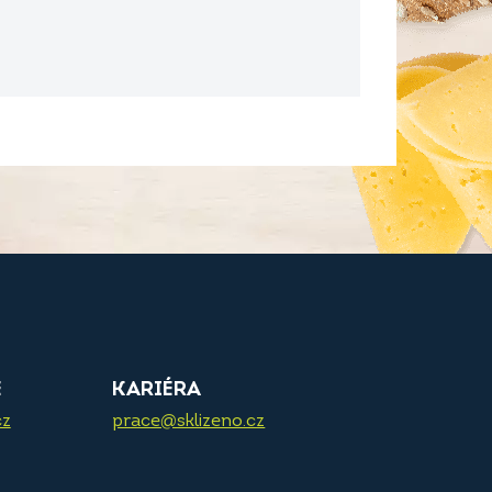
E
KARIÉRA
cz
prace@sklizeno.cz