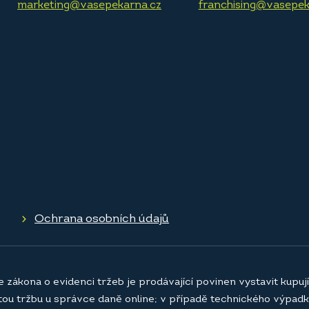
marketing@vasepekarna.cz
franchising@vasepek
Ochrana osobních údajů
e zákona o evidenci tržeb je prodávající povinen vystavit kupu
atou tržbu u správce daně online; v případě technického výpadk