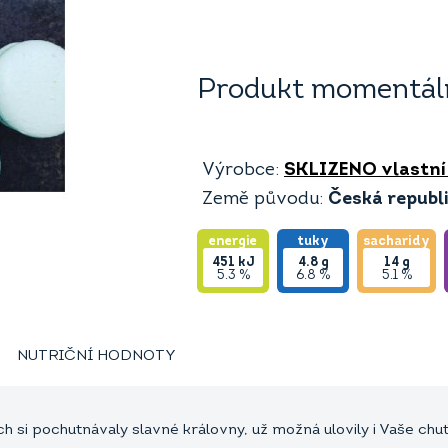
Produkt momentáln
Výrobce:
SKLIZENO vlastní
Země původu:
Česká republ
energie
tuky
sacharidy
451
kJ
4.8
g
14
g
5.3 %
6.8 %
5.1 %
NUTRIČNÍ HODNOTY
h si pochutnávaly slavné královny, už možná ulovily i Vaše chu