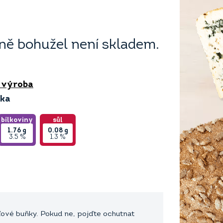
ě bohužel není skladem.
 výroba
ika
bílkoviny
sůl
1.76
g
0.08
g
3.5 %
1.3 %
ťové buňky. Pokud ne, pojďte ochutnat