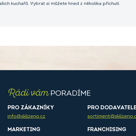
ich kuchařů. Vybrat si můžete hned z několika příchutí.
Rádi vám
PORADÍME
PRO ZÁKAZNÍKY
PRO DODAVATEL
info@sklizeno.cz
sortiment@sklizeno.
MARKETING
FRANCHISING