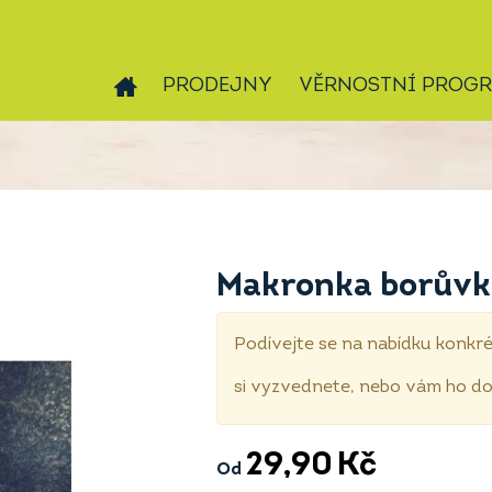
PRODEJNY
VĚRNOSTNÍ PROG
Makronka borůvk
Podívejte se na nabídku konkré
si vyzvednete, nebo vám ho 
29,90
Kč
Od