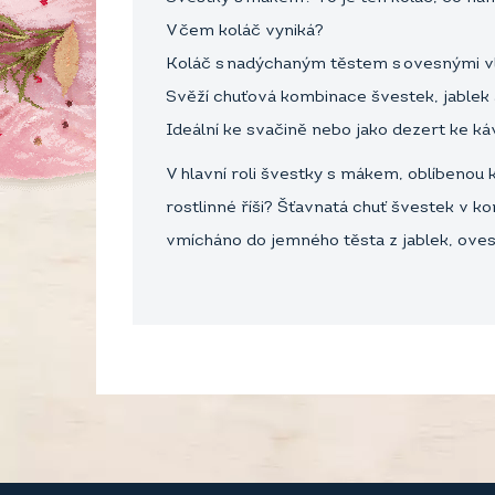
V čem koláč vyniká?
Koláč s nadýchaným těstem s ovesnými 
Svěží chuťová kombinace švestek, jablek 
Ideální ke svačině nebo jako dezert ke k
V hlavní roli švestky s mákem, oblíbenou k
rostlinné říši? Šťavnatá chuť švestek v k
vmícháno do jemného těsta z jablek, ove