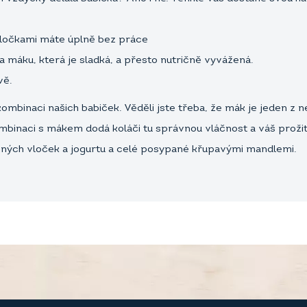
vločkami máte úplně bez práce
a máku, která je sladká, a přesto nutričně vyvážená.
ávě.
ombinaci našich babiček. Věděli jste třeba, že mák je jeden z n
ombinaci s mákem dodá koláči tu správnou vláčnost a váš prožite
sných vloček a jogurtu a celé posypané křupavými mandlemi.