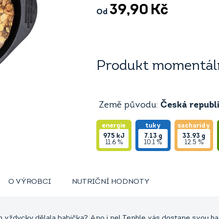
39,90
Kč
Od
Produkt momentáln
Země původu:
Česká republ
energie
tuky
sacharidy
975
kJ
7.13
g
33.93
g
11.6 %
10.1 %
12.5 %
O VÝROBCI
NUTRIČNÍ HODNOTY
 vždycky dělala babička? Ano i ne! Tenhle vás dostane svou har