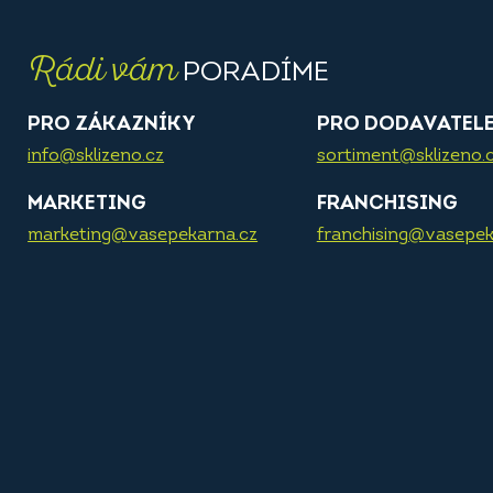
Rádi vám
PORADÍME
PRO ZÁKAZNÍKY
PRO DODAVATEL
info@sklizeno.cz
sortiment@sklizeno.
MARKETING
FRANCHISING
marketing@vasepekarna.cz
franchising@vasepek