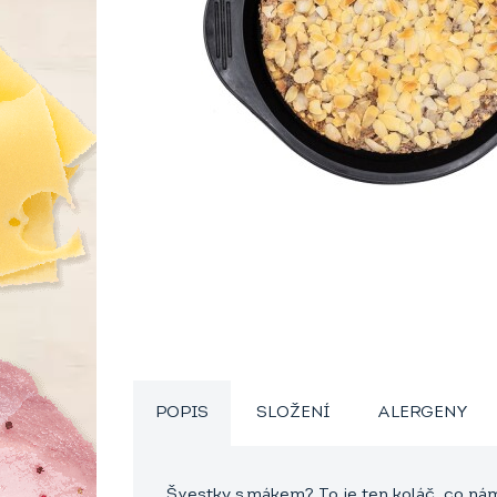
POPIS
SLOŽENÍ
ALERGENY
Švestky s mákem? To je ten koláč, co nám