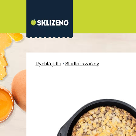
Rychlá jídla
›
Sladké svačiny