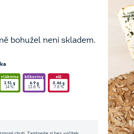
ě bohužel není skladem.
ika
vláknina
bílkoviny
sůl
3.51
g
6.9
g
0.46
g
14 %
13.8 %
7.8 %
monií chutí. Zamlsejte si bez výčitek.