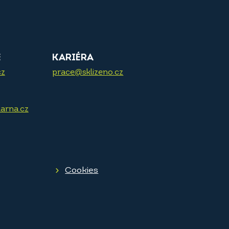
E
KARIÉRA
cz
prace@sklizeno.cz
arna.cz
Cookies