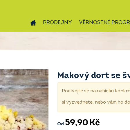
PRODEJNY
VĚRNOSTNÍ PROG
Makový dort se š
Podívejte se na nabídku konkré
si vyzvednete, nebo vám ho 
59,90
Kč
Od