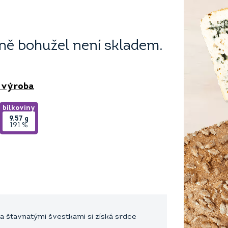
ě bohužel není skladem.
 výroba
bílkoviny
9.57
g
19.1 %
a šťavnatými švestkami si získá srdce