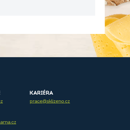
E
KARIÉRA
cz
prace@sklizeno.cz
arna.cz