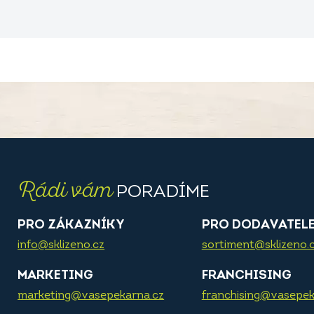
Rádi vám
PORADÍME
PRO ZÁKAZNÍKY
PRO DODAVATEL
info@sklizeno.cz
sortiment@sklizeno.
MARKETING
FRANCHISING
marketing@vasepekarna.cz
franchising@vasepek