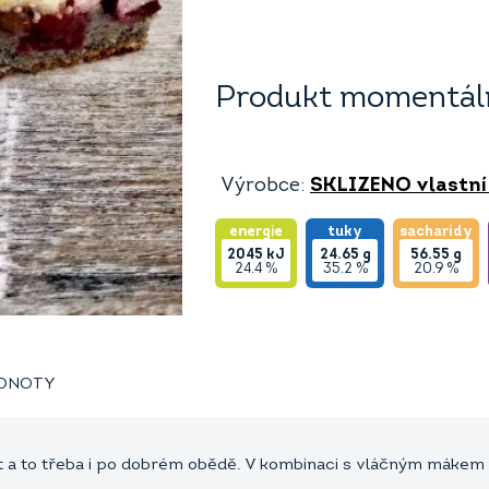
Produkt momentáln
Výrobce:
SKLIZENO vlastní
energie
tuky
sacharidy
2045
kJ
24.65
g
56.55
g
24.4 %
35.2 %
20.9 %
ODNOTY
t a to třeba i po dobrém obědě. V kombinaci s vláčným mákem 