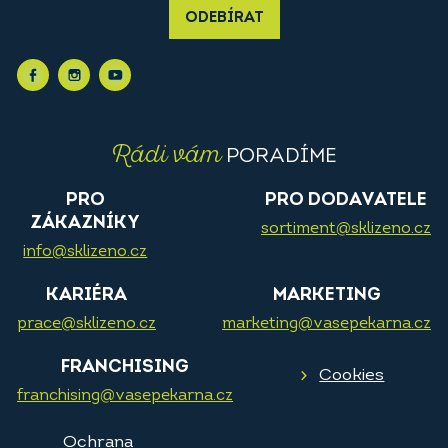
ODEBÍRAT
Rádi vám
PORADÍME
PRO
PRO DODAVATELE
ZÁKAZNÍKY
sortiment@sklizeno.cz
info@sklizeno.cz
KARIÉRA
MARKETING
prace@sklizeno.cz
marketing@vasepekarna.cz
FRANCHISING
Cookies
franchising@vasepekarna.cz
Ochrana