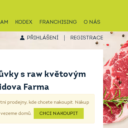
RAM
KODEX
FRANCHISING
O NÁS
PŘIHLÁŠENÍ
REGISTRACE
růvky s raw květovým
idova Farma
tní prodejny, kde chcete nakoupit. Nákup
dovezeme domů.
CHCI NAKOUPIT