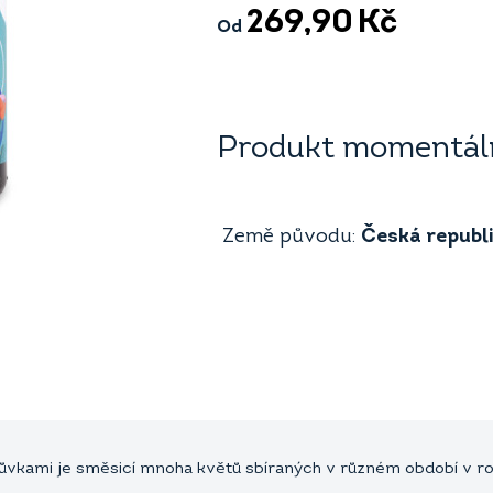
269,90
Kč
Od
Produkt momentáln
Země původu:
Česká republ
ůvkami je směsicí mnoha květů sbíraných v různém období v ro