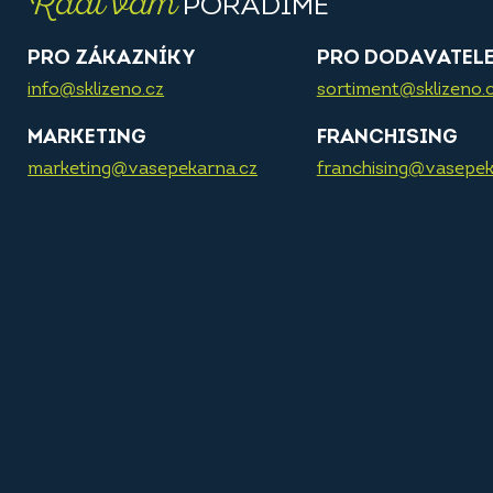
Rádi vám
PORADÍME
PRO ZÁKAZNÍKY
PRO DODAVATEL
info@sklizeno.cz
sortiment@sklizeno.
MARKETING
FRANCHISING
marketing@vasepekarna.cz
franchising@vasepek