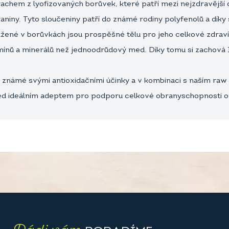
rachem z lyofizovaných borůvek, které patří mezi nejzdravější 
yaniny. Tyto sloučeniny patří do známé rodiny polyfenolů a dí
ažené v borůvkách jsou prospěšné tělu pro jeho celkové zdraví
mínů a minerálů než jednoodrůdový med. Díky tomu si zachová
u známé svými antioxidačními účinky a v kombinaci s naším r
o med ideálním adeptem pro podporu celkové obranyschopnosti 