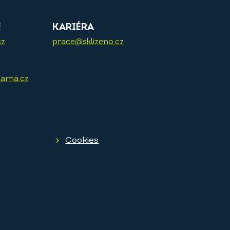
E
KARIÉRA
cz
prace@sklizeno.cz
arna.cz
Cookies