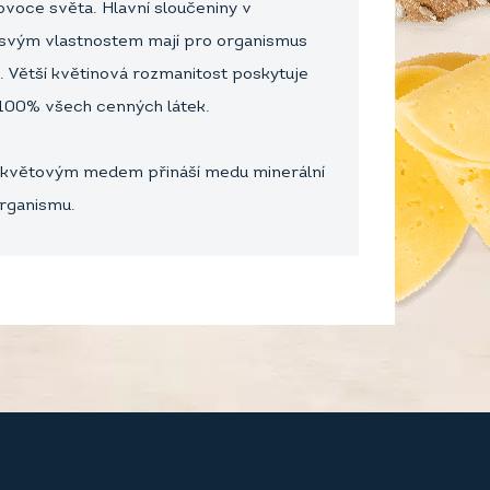
ovoce světa. Hlavní sloučeniny v
ky svým vlastnostem mají pro organismus
. Větší květinová rozmanitost poskytuje
 100% všech cenných látek.
aw květovým medem přináší medu minerální
organismu.