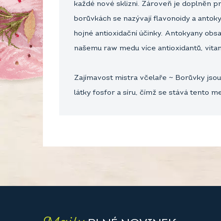
každé nové sklizni. Zároveň je doplněn p
borůvkách se nazývají flavonoidy a antok
hojné antioxidační účinky. Antokyany obs
našemu raw medu více antioxidantů, vita
Zajímavost mistra včelaře ~ Borůvky jso
látky fosfor a síru, čímž se stává tent