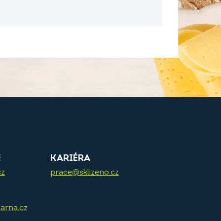
E
KARIÉRA
cz
prace@sklizeno.cz
arna.cz