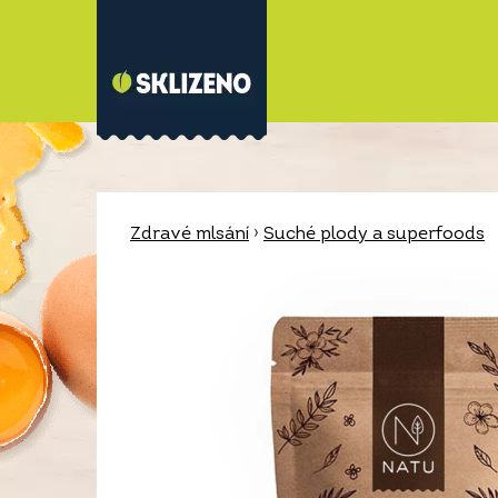
Zdravé mlsání
›
Suché plody a superfoods