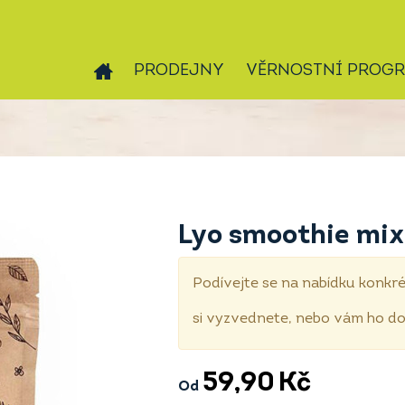
PRODEJNY
VĚRNOSTNÍ PROG
Lyo smoothie mix
Podívejte se na nabídku konkré
si vyzvednete, nebo vám ho 
59,90
Kč
Od