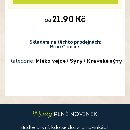
21,90
Kč
Od
Skladem na těchto prodejnách:
Brno Campus
Kategorie:
Mléko vejce
›
Sýry
›
Kravské sýry
Maily
PLNÉ NOVINEK
Buďte první, kdo se dozví o novinkách