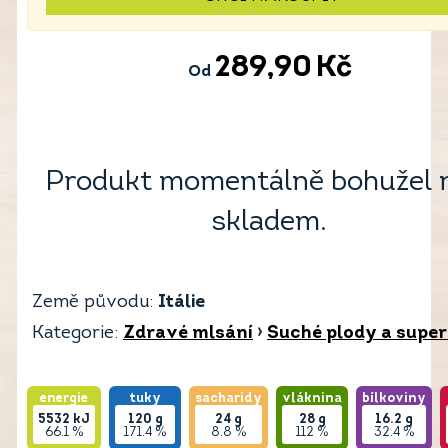
289,90
Kč
Od
Produkt momentálně bohužel 
skladem.
Země původu:
Itálie
Kategorie:
Zdravé mlsání
›
Suché plody a supe
energie
tuky
sacharidy
vláknina
bílkoviny
5532
kJ
120
g
24
g
28
g
16.2
g
66.1 %
171.4 %
8.8 %
112 %
32.4 %