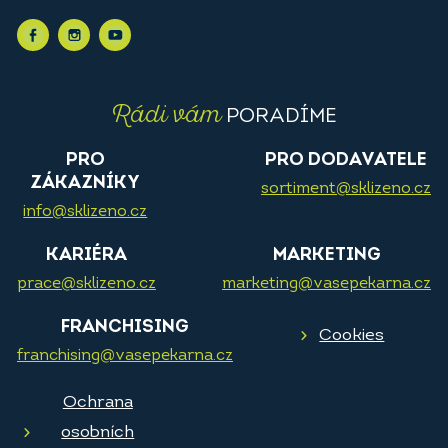
Rádi vám
PORADÍME
PRO
PRO DODAVATELE
ZÁKAZNÍKY
sortiment@sklizeno.cz
info@sklizeno.cz
KARIÉRA
MARKETING
prace@sklizeno.cz
marketing@vasepekarna.cz
FRANCHISING
Cookies
franchising@vasepekarna.cz
Ochrana
osobních