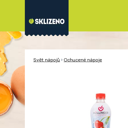
Svět nápojů
›
Ochucené nápoje