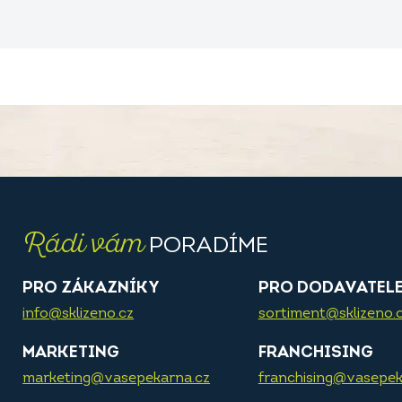
Rádi vám
PORADÍME
PRO ZÁKAZNÍKY
PRO DODAVATEL
info@sklizeno.cz
sortiment@sklizeno.
MARKETING
FRANCHISING
marketing@vasepekarna.cz
franchising@vasepek