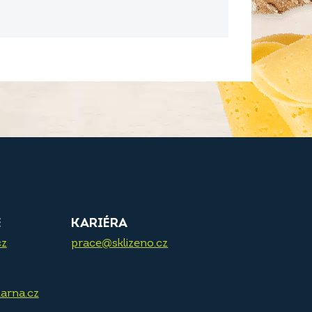
E
KARIÉRA
cz
prace@sklizeno.cz
arna.cz