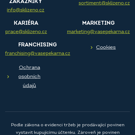
ZÁKAZNÍKY
sortiment@sklizeno.cz
info@sklizeno.cz
KARIÉRA
MARKETING
prace@sklizeno.cz
marketing@vasepekarna.cz
FRANCHISING
Cookies
franchising@vasepekarna.cz
Ochrana
osobních
údajů
Podle zákona o evidenci tržeb je prodávající povinen
vystavit kupujícímu účtenku. Zároveň je povinen