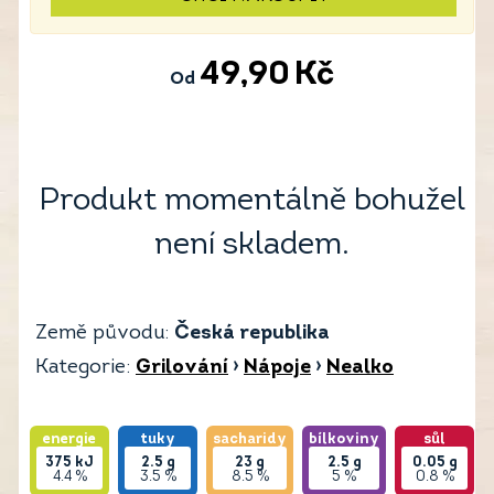
49,90
Kč
Od
Produkt momentálně bohužel
není skladem.
Země původu:
Česká republika
Kategorie:
Grilování
›
Nápoje
›
Nealko
energie
tuky
sacharidy
bílkoviny
sůl
375
kJ
2.5
g
23
g
2.5
g
0.05
g
4.4 %
3.5 %
8.5 %
5 %
0.8 %